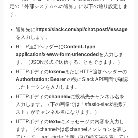
定の「外部システムへの通知」に以下の通り設定しま
す。
通知先に
https://slack.com/api/chat.postMessage
を入力します。
HTTP追加ヘッダーに
Content-Type:
application/x-www-form-urlencoded
を入力しま
す。（JSON形式で送信することもできます。）
HTTPボディの
token=
またはHTTP追加ヘッダーの
Authorization: Bearer
の後にSlack API画面で確認
したトークンを入力します。
HTTPボディの
channel=
に投稿先チャンネル名を
入力します。（下の画像では「#fastio-slack連携テ
スト」がチャンネル名になります。）
HTTPボディの
text=
にメッセージの内容を入力し
ます。（<!channel>は@channelメンションを表し
ています。:red_circle:は赤い丸の絵文字を表してい