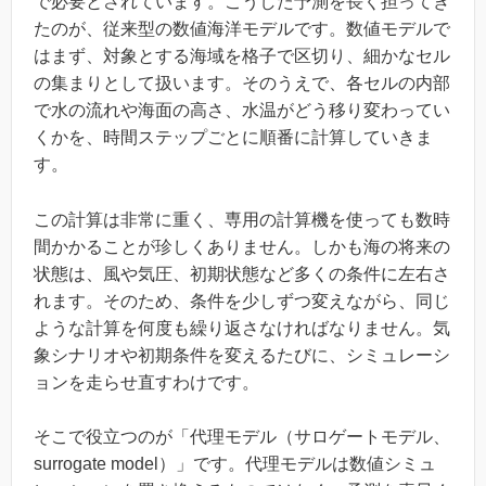
で必要とされています。こうした予測を長く担ってき
たのが、従来型の数値海洋モデルです。数値モデルで
はまず、対象とする海域を格子で区切り、細かなセル
の集まりとして扱います。そのうえで、各セルの内部
で水の流れや海面の高さ、水温がどう移り変わってい
くかを、時間ステップごとに順番に計算していきま
す。
この計算は非常に重く、専用の計算機を使っても数時
間かかることが珍しくありません。しかも海の将来の
状態は、風や気圧、初期状態など多くの条件に左右さ
れます。そのため、条件を少しずつ変えながら、同じ
ような計算を何度も繰り返さなければなりません。気
象シナリオや初期条件を変えるたびに、シミュレーシ
ョンを走らせ直すわけです。
そこで役立つのが「代理モデル（サロゲートモデル、
surrogate model）」です。代理モデルは数値シミュ